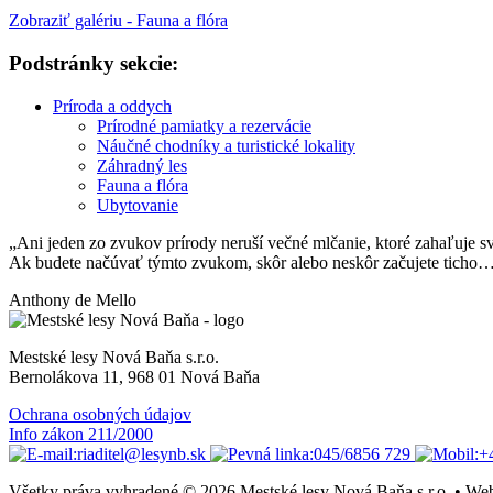
Zobraziť galériu - Fauna a flóra
Podstránky sekcie:
Príroda a oddych
Prírodné pamiatky a rezervácie
Náučné chodníky a turistické lokality
Záhradný les
Fauna a flóra
Ubytovanie
„Ani jeden zo zvukov prírody neruší večné mlčanie, ktoré zahaľuje sv
Ak budete načúvať týmto zvukom, skôr alebo neskôr začujete ticho
Anthony de Mello
Mestské lesy Nová Baňa s.r.o.
Bernolákova 11, 968 01 Nová Baňa
Ochrana osobných údajov
Info zákon 211/2000
riaditel@lesynb.sk
045/6856 729
+
Všetky práva vyhradené © 2026 Mestské lesy Nová Baňa s.r.o. • W