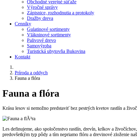
Obchodné verejné súťaže
Výročné správy
Zápisnice, rozhodnutia a protokoly
Dražby dreva
Cenníky
Gulatinové sortimenty
Vlákninové sortimenty
Palivové drevo
Samovýroba
Turistická ubytovňa Bukovina
Kontakt
Príroda a oddych
Fauna a flóra
Fauna a flóra
Krásu lesov si nemožno predstaviť bez pestrých kvetov rastlín a živoč
Les definujeme, ako spoločenstvo rastlín, drevín, kríkov a živočích
predovšetkým typ pôdy a tím nepriamo flóru a drevinové zloženie našic