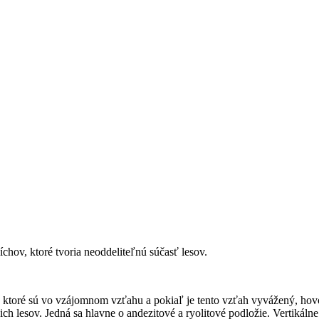
íchov, ktoré tvoria neoddeliteľnú súčasť lesov.
ov, ktoré sú vo vzájomnom vzťahu a pokiaľ je tento vzťah vyvážený, h
h lesov. Jedná sa hlavne o andezitové a ryolitové podložie. Vertikálne