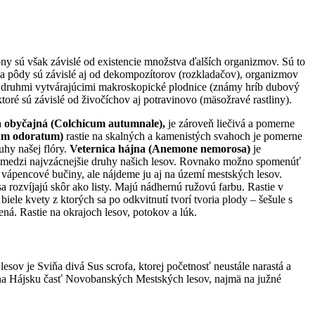
ony sú však závislé od existencie množstva ďalších organizmov. Sú to
ova pôdy sú závislé aj od dekompozítorov (rozkladačov), organizmov
 s druhmi vytvárajúcimi makroskopické plodnice (známy hríb dubový
oré sú závislé od živočíchov aj potravinovo (mäsožravé rastliny).
a obyčajná (Colchicum autumnale),
je zároveň liečivá a pomerne
um odoratum)
rastie na skalných a kamenistých svahoch je pomerne
uhy našej flóry.
Veternica hájna (Anemone nemorosa)
je
trí medzi najvzácnejšie druhy našich lesov. Rovnako možno spomenúť
a vápencové bučiny, ale nájdeme ju aj na území mestských lesov.
a rozvíjajú skôr ako listy. Majú nádhernú ružovú farbu. Rastie v
iele kvety z ktorých sa po odkvitnutí tvorí tvoria plody – šešule s
ná. Rastie na okrajoch lesov, potokov a lúk.
esov je Sviňa divá Sus scrofa, ktorej početnosť neustále narastá a
á na Hájsku časť Novobanských Mestských lesov, najmä na južné