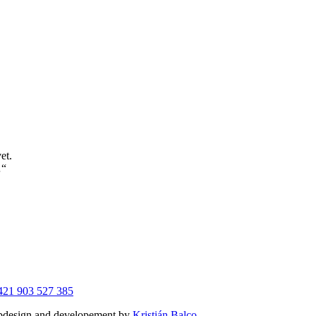
et.
…“
421 903 527 385
ebdesign and developement by
Kristián Balco