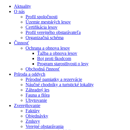
Aktuality
O nás
Profil spoločnosti
Územie mestských lesov
Certifikácia lesov
Profil verejného obstarávateľa
Organizačná schéma
Činnosť
Ochrana a obnova lesov
Ťažba a obnova lesov
Boj proti škodcom
Program starostlivosti o lesy
Obchodná činnosť
Príroda a oddych
Prírodné pamiatky a rezervácie
Náučné chodníky a turistické lokality
Záhradný les
Fauna a flóra
Ubytovanie
Zverejňovanie
Faktúry
Objednávky
Zmluvy
Verejné obstarávania