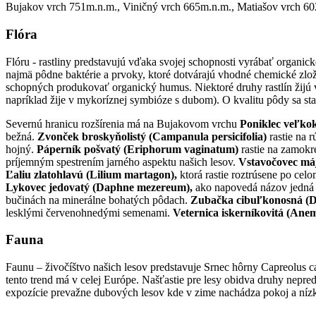
Bujakov vrch 751m.n.m., Viničný vrch 665m.n.m., Matiašov vrch 60
Flóra
Flóru - rastliny predstavujú vďaka svojej schopnosti vyrábať organic
najmä pôdne baktérie a prvoky, ktoré dotvárajú vhodné chemické zlož
schopných produkovať organický humus. Niektoré druhy rastlín žijú 
napríklad žije v mykoríznej symbióze s dubom). O kvalitu pôdy sa sta
Severnú hranicu rozšírenia má na Bujakovom vrchu
Poniklec veľkokv
bežná.
Zvonček broskyňolistý (Campanula persicifolia)
rastie na 
hojný.
Páperník pošvatý (Eriphorum vaginatum)
rastie na zamokre
príjemným spestrením jarného aspektu našich lesov.
Vstavočovec máj
Ľaliu zlatohlavú (Lilium martagon),
ktorá rastie roztrúsene po cel
Lykovec jedovatý (Daphne mezereum),
ako napovedá názov jedná sa
bučinách na minerálne bohatých pôdach.
Zubačka cibuľkonosná (De
lesklými červenohnedými semenami.
Veternica iskerníkovitá (Ane
Fauna
Faunu – živočíštvo našich lesov predstavuje Srnec hôrny Capreolus cap
tento trend má v celej Európe. Našťastie pre lesy obidva druhy nep
expozície prevažne dubových lesov kde v zime nachádza pokoj a ní