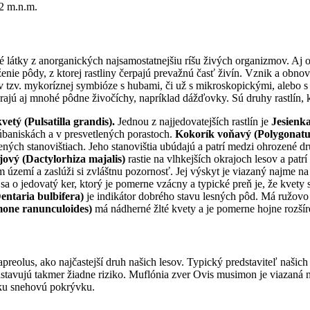
2 m.n.m.
ké látky z anorganických najsamostatnejšiu ríšu živých organizmov. Aj 
enie pôdy, z ktorej rastliny čerpajú prevažnú časť živín. Vznik a obn
v tzv. mykoríznej symbióze s hubami, či už s mikroskopickými, alebo
rajú aj mnohé pôdne živočíchy, napríklad dážďovky. Sú druhy rastlín, kt
etý (Pulsatilla grandis).
Jednou z najjedovatejších rastlín je
Jesienk
rúbaniskách a v presvetlených porastoch.
Kokorík voňavý (Polygonat
ných stanovištiach. Jeho stanovištia ubúdajú a patrí medzi ohrozené dr
ový (Dactylorhiza majalis)
rastie na vlhkejších okrajoch lesov a pa
om území a zaslúži si zvláštnu pozornosť. Jej výskyt je viazaný najme n
 o jedovatý ker, ktorý je pomerne vzácny a typické preň je, že kvety s
ntaria bulbifera)
je indikátor dobrého stavu lesných pôd. Má ružovo b
mone ranunculoides)
má nádherné žlté kvety a je pomerne hojne rozšíre
reolus, ako najčastejší druh našich lesov. Typický predstaviteľ našich l
redstavujú takmer žiadne riziko. Muflónia zver Ovis musimon je viazan
zku snehovú pokrývku.